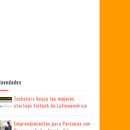
Novedades
Techstars busca las mejores
startups fintech de Latinoamérica
Emprendimientos para Personas con