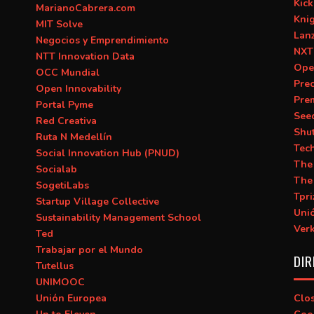
Kick
MarianoCabrera.com
Kni
MIT Solve
Lan
Negocios y Emprendimiento
NXT
NTT Innovation Data
Ope
OCC Mundial
Prec
Open Innovability
Pre
Portal Pyme
See
Red Creativa
Shu
Ruta N Medellín
Tec
Social Innovation Hub (PNUD)
The
Socialab
The
SogetiLabs
Tpri
Startup Village Collective
Uni
Sustainability Management School
Ver
Ted
Trabajar por el Mundo
DIR
Tutellus
UNIMOOC
Unión Europea
Clo