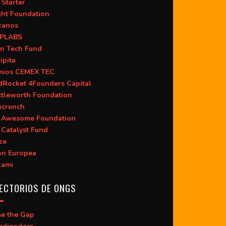
 Starter
ght Foundation
zanos
PLABS
n Tech Fund
ipita
mios CEMEX TEC
dRocket 4Founders Capital
ttleworth Foundation
hcrunch
 Awesome Foundation
 Catalyst Fund
ze
ón Europea
kami
ECTORIOS DE ONGS
se the Gap