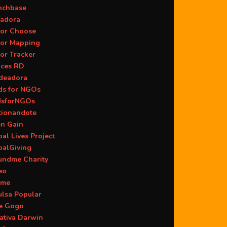
nchbase
adora
or Choose
or Mapping
or Tracker
aces RD
deadora
ds for NGOs
dsforNGOs
tionandote
en Gain
al Lives Project
balGiving
undme Charity
eo
ame
ulsa Popular
ie Gogo
iativa Darwin