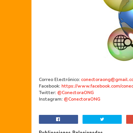
Correo Electrónico:
conectoraong@gmail.c
Facebook:
https://www.facebook.com/cone
Twitter:
@ConectoraONG
Instagram:
@ConectoraONG
Publicaciones Relacionadas