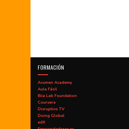
FORMACIÓN
Acumen Academy
Aula Fácil
Biia Lab Foundation
Coursera
Disruptivo TV
Doing Global
edX
Emprendedores.es