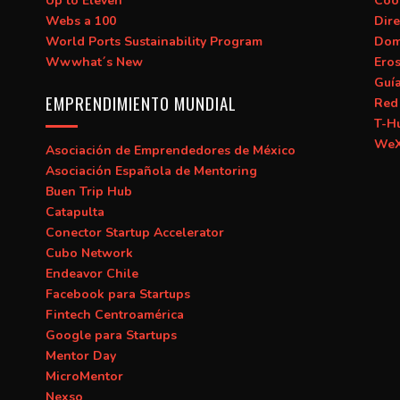
Up to Eleven
Coo
Webs a 100
Dire
World Ports Sustainability Program
Dom
Wwwhat´s New
Ero
Guí
EMPRENDIMIENTO MUNDIAL
Red 
T-H
WeX
Asociación de Emprendedores de México
Asociación Española de Mentoring
Buen Trip Hub
Catapulta
Conector Startup Accelerator
Cubo Network
Endeavor Chile
Facebook para Startups
Fintech Centroamérica
Google para Startups
Mentor Day
MicroMentor
Nexso