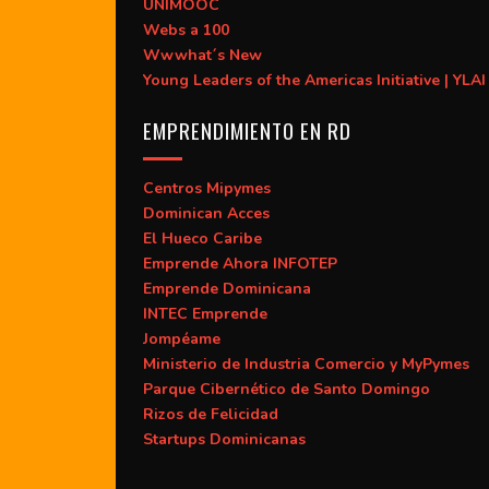
UNIMOOC
Webs a 100
Wwwhat´s New
Young Leaders of the Americas Initiative | YLAI
EMPRENDIMIENTO EN RD
Centros Mipymes
Dominican Acces
El Hueco Caribe
Emprende Ahora INFOTEP
Emprende Dominicana
INTEC Emprende
Jompéame
Ministerio de Industria Comercio y MyPymes
Parque Cibernético de Santo Domingo
Rizos de Felicidad
Startups Dominicanas