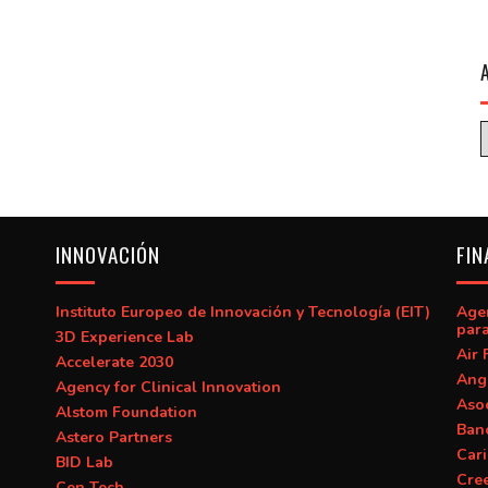
INNOVACIÓN
FIN
Instituto Europeo de Innovación y Tecnología (EIT)
Age
para
3D Experience Lab
Air 
Accelerate 2030
Ang
Agency for Clinical Innovation
Asoc
Alstom Foundation
Banc
Astero Partners
Car
BID Lab
Cre
Cen Tech