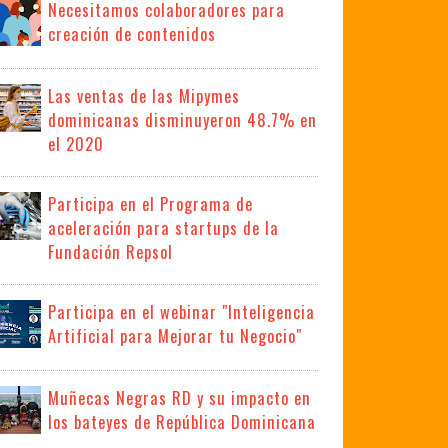
Necesitamos colaboradores para
creación de contenidos
Las ventas de las Mipymes
dominicanas disminuyeron 48.7% en
el 2020
Participa en el Programa de
aceleración para startups de la
Fundación Repsol
Participa en el webinar "Inteligencia
Artificial para Mejorar tu Negocio"
Muñecas Negras RD y su impacto en
los bateyes de República Dominicana