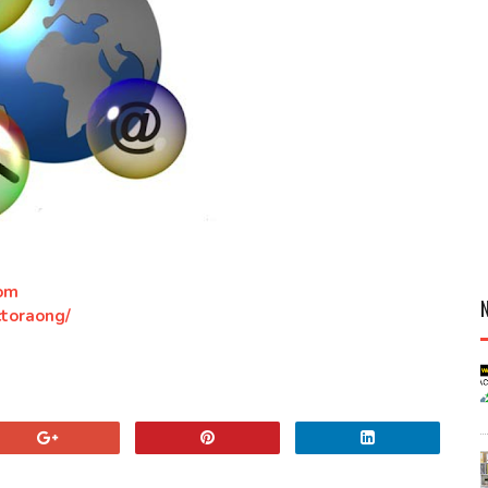
om
ctoraong/