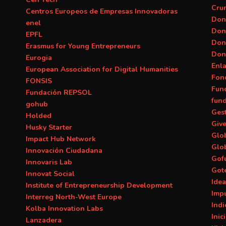
Cru
Centros Europeos de Empresas Innovadoras
Don
enel
Don
EPFL
Don
Erasmus for Young Entrepreneurs
Don
Eurogia
Enl
European Association for Digital Humanities
Fon
FONSIS
Fun
Fundación REPSOL
fun
gohub
Ges
Holded
Giv
Husky Starter
Glob
Impact Hub Network
Glo
Innovación Ciudadana
Gof
Innovaris Lab
Got
Innovat Social
Ide
Institute of Entrepreneurship Development
Imp
Interreg North-West Europe
Ind
Kolba Innovation Labs
Inic
Lanzadera