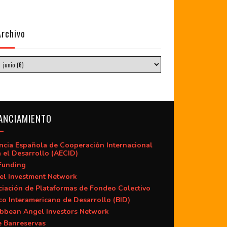
Archivo
ANCIAMIENTO
ncia Española de Cooperación Internacional
 el Desarrollo (AECID)
Funding
el Investment Network
iación de Plataformas de Fondeo Colectivo
o Interamericano de Desarrollo (BID)
ibbean Angel Investors Network
e Banreservas