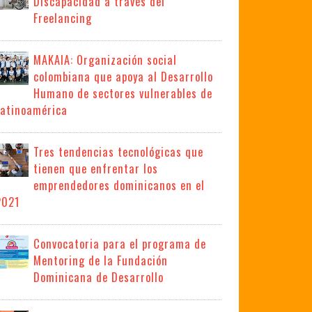
Discapacidad a través del
Freelancing
MAKAIA: Organización social
colombiana que apoya al Desarrollo
Humano de sectores vulnerables de
Latinoamérica
Tres tendencias tecnológicas que
tienen que enfrentar los
emprendedores dominicanos en el
2021
Convocatoria para el programa de
Mentoring de la Fundación
Dominicana de Desarrollo