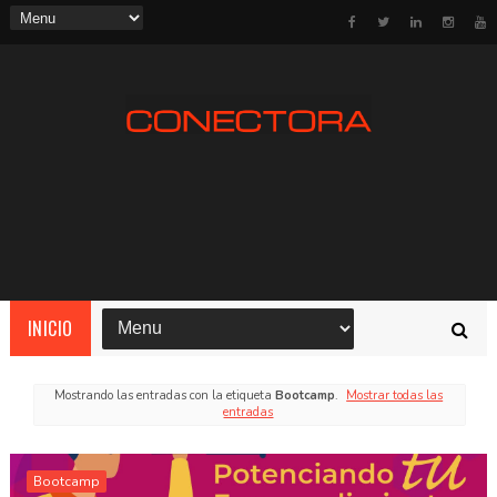
INICIO
Mostrando las entradas con la etiqueta
Bootcamp
.
Mostrar todas las
entradas
Bootcamp