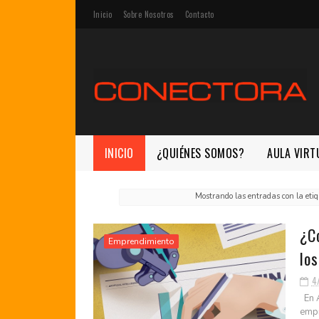
Inicio
Sobre Nosotros
Contacto
INICIO
¿QUIÉNES SOMOS?
AULA VIRT
Mostrando las entradas con la eti
¿Có
Emprendimiento
lo
4
En A
empr