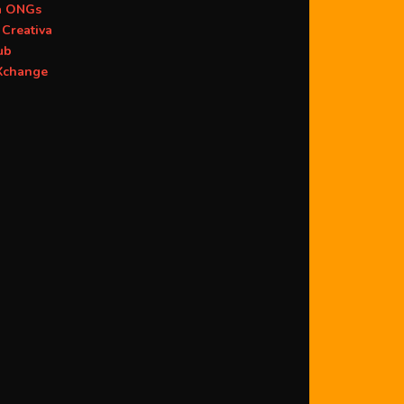
a ONGs
Creativa
ub
change