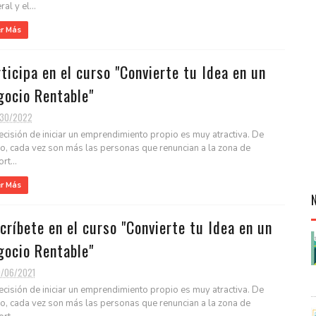
al y el...
er Más
ticipa en el curso "Convierte tu Idea en un
gocio Rentable"
/30/2022
ecisión de iniciar un emprendimiento propio es muy atractiva. De
o, cada vez son más las personas que renuncian a la zona de
rt...
er Más
críbete en el curso "Convierte tu Idea en un
gocio Rentable"
0/06/2021
ecisión de iniciar un emprendimiento propio es muy atractiva. De
o, cada vez son más las personas que renuncian a la zona de