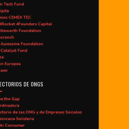
n Tech Fund
ipita
mios CEMEX TEC
dRocket 4Founders Capital
ttleworth Foundation
hcrunch
 Awesome Foundation
 Catalyst Fund
ze
ón Europea
kami
ECTORIOS DE ONGS
se the Gap
rdinadora
ctorio de las ONG y de Empresas Sociales
inicana Solidaria
ski Consumer