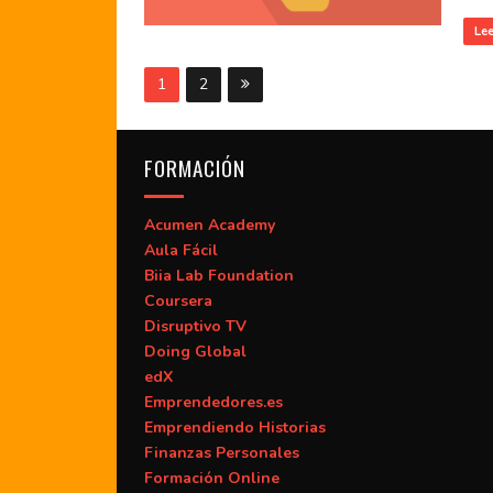
Le
1
2
FORMACIÓN
Acumen Academy
Aula Fácil
Biia Lab Foundation
Coursera
Disruptivo TV
Doing Global
edX
Emprendedores.es
Emprendiendo Historias
Finanzas Personales
Formación Online