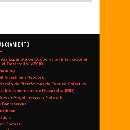
ANCIAMIENTO
ncia Española de Cooperación Internacional
 el Desarrollo (AECID)
Funding
el Investment Network
iación de Plataformas de Fondeo Colectivo
o Interamericano de Desarrollo (BID)
ibbean Angel Investors Network
e Banreservas
nchbase
adora
or Choose