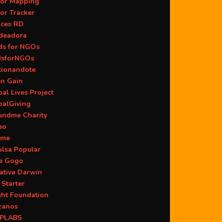
or Mapping
or Tracker
aces RD
deadora
ds for NGOs
dsforNGOs
tionandote
en Gain
al Lives Project
balGiving
undme Charity
eo
ame
ulsa Popular
ie Gogo
iativa Darwin
 Starter
ght Foundation
zanos
PLABS