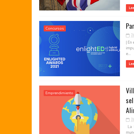
Le
Pa
Concursos
7
| En
impu
e...
Le
Vil
Emprendimiento
se
Al
7
La F
mund