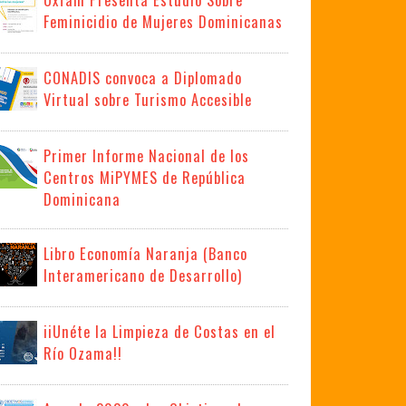
Feminicidio de Mujeres Dominicanas
CONADIS convoca a Diplomado
Virtual sobre Turismo Accesible
Primer Informe Nacional de los
Centros MiPYMES de República
Dominicana
Libro Economía Naranja (Banco
Interamericano de Desarrollo)
iiUnéte la Limpieza de Costas en el
Río Ozama!!