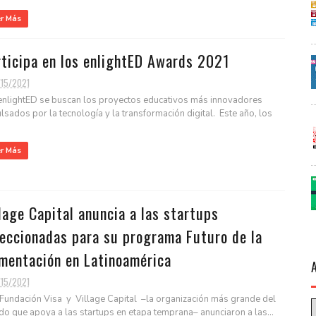
er Más
rticipa en los enlightED Awards 2021
/15/2021
 enlightED se buscan los proyectos educativos más innovadores
lsados por la tecnología y la transformación digital. Este año, los
er Más
lage Capital anuncia a las startups
leccionadas para su programa Futuro de la
imentación en Latinoamérica
/15/2021
undación Visa y Village Capital –la organización más grande del
o que apoya a las startups en etapa temprana– anunciaron a las...