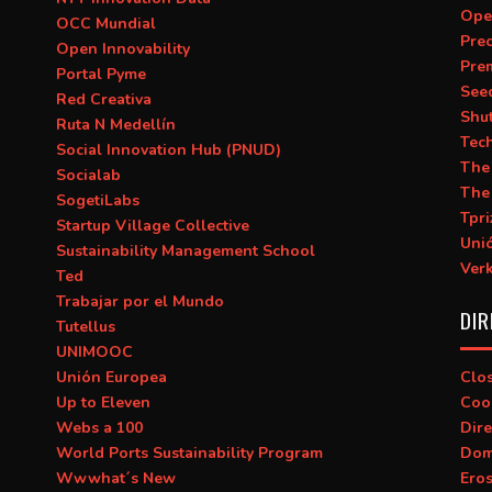
Ope
OCC Mundial
Prec
Open Innovability
Pre
Portal Pyme
See
Red Creativa
Shu
Ruta N Medellín
Tec
Social Innovation Hub (PNUD)
The
Socialab
The
SogetiLabs
Tpri
Startup Village Collective
Uni
Sustainability Management School
Ver
Ted
Trabajar por el Mundo
DIR
Tutellus
UNIMOOC
Unión Europea
Clo
Up to Eleven
Coo
Webs a 100
Dire
World Ports Sustainability Program
Dom
Wwwhat´s New
Ero