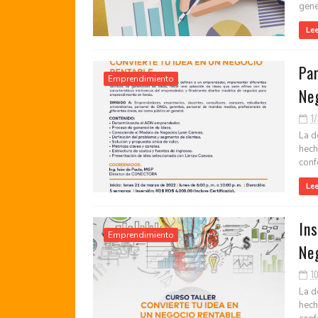
gener
Le
Par
Emprendimiento
Ne
1
La d
hech
confo
Le
Ins
Emprendimiento
Ne
1
La d
hech