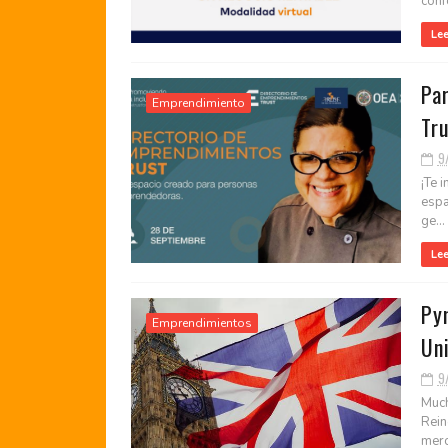
confo
Le
Par
Emprendimiento
Tr
9
¡Te 
espa
ge...
Le
Py
Emprendimientos
Un
9
Much
Rein
merc