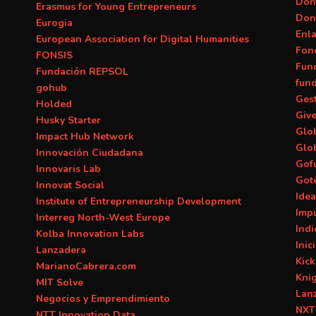
Don
Erasmus for Young Entrepreneurs
Don
Eurogia
Enl
European Association for Digital Humanities
Fon
FONSIS
Fun
Fundación REPSOL
fun
gohub
Ges
Holded
Giv
Husky Starter
Glob
Impact Hub Network
Glo
Innovación Ciudadana
Gof
Innovaris Lab
Got
Innovat Social
Ide
Institute of Entrepreneurship Development
Imp
Interreg North-West Europe
Ind
Kolba Innovation Labs
Inic
Lanzadera
Kick
MarianoCabrera.com
Kni
MIT Solve
Lan
Negocios y Emprendimiento
NXT
NTT Innovation Data