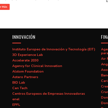
er Más
INNOVACIÓN
FIN
Instituto Europeo de Innovación y Tecnología (EIT)
Age
para
3D Experience Lab
Air 
Accelerate 2030
Ang
Agency for Clinical Innovation
Asoc
Alstom Foundation
Banc
Astero Partners
Car
BID Lab
Cre
Cen Tech
Cru
Centros Europeos de Empresas Innovadoras
Don
enel
Don
EPFL