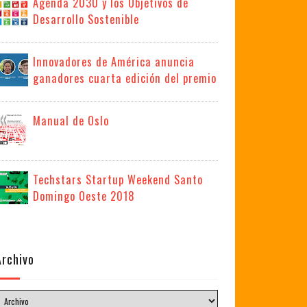
Agenda 2030 y los Objetivos de
Desarrollo Sostenible
Innovadores de América anuncia
ganadores cuarta edición del premio
Manual de Oslo
Techstars Startup Weekend Santo
Domingo Oeste 2018
Archivo