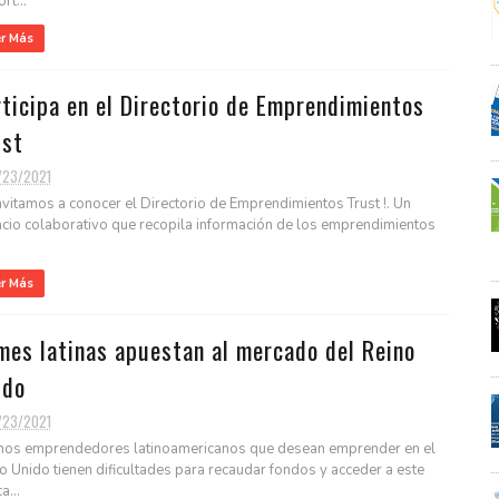
rt...
er Más
ticipa en el Directorio de Emprendimientos
ust
/23/2021
invitamos a conocer el Directorio de Emprendimientos Trust !. Un
cio colaborativo que recopila información de los emprendimientos
er Más
mes latinas apuestan al mercado del Reino
ido
/23/2021
os emprendedores latinoamericanos que desean emprender en el
o Unido tienen dificultades para recaudar fondos y acceder a este
a...