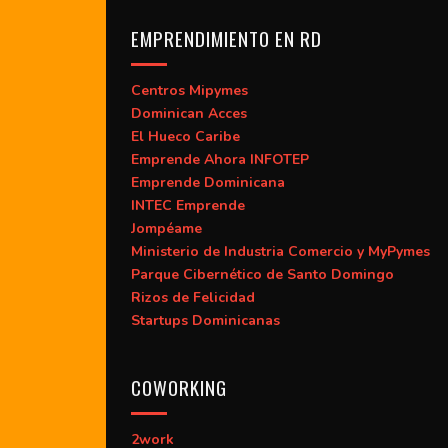
EMPRENDIMIENTO EN RD
Centros Mipymes
Dominican Acces
El Hueco Caribe
Emprende Ahora INFOTEP
Emprende Dominicana
INTEC Emprende
Jompéame
Ministerio de Industria Comercio y MyPymes
Parque Cibernético de Santo Domingo
Rizos de Felicidad
Startups Dominicanas
COWORKING
2work