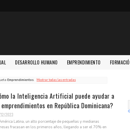
UAL
DESARROLLO HUMANO
EMPRENDIMIENTO
FORMACIÓ
queta
Emprendimientos
.
Mostrar todas las entradas
mo la Inteligencia Artificial puede ayudar a
s emprendimientos en República Dominicana?
/12/2023
mérica Latina, un alto porcentaje de pequeñas y medianas
esas fracasan en los primeros años, llegando a ser el 70% en