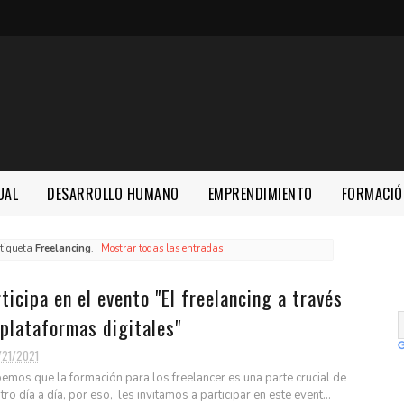
UAL
DESARROLLO HUMANO
EMPRENDIMIENTO
FORMACIÓ
etiqueta
Freelancing
.
Mostrar todas las entradas
ticipa en el evento "El freelancing a través
plataformas digitales"
/21/2021
mos que la formación para los freelancer es una parte crucial de
tro día a día, por eso, les invitamos a participar en este event...