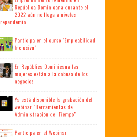
República Dominicana durante el
2022 aún no llega a niveles
prepandemia
Participa en el curso "Empleabilidad
Inclusiva"
En República Dominicana las
mujeres están a la cabeza de los
negocios
Ya está disponible la grabación del
webinar "Herramientas de
Administración del Tiempo"
Participa en el Webinar