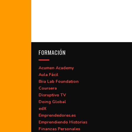
FORMACIÓN
Acumen Academy
Aula Fácil
Biia Lab Foundation
Coursera
Disruptivo TV
Doing Global
edX
Emprendedores.es
Emprendiendo Historias
Finanzas Personales