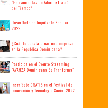
“Herramientas de Administración
del Tiempo”
¡Inscríbete en Impúlsate Popular
2022!
¿Cuánto cuesta crear una empresa
en la República Dominicana?
Participa en el Evento Streaming
"AVANZA Dominicana Se Tranforma"
Inscríbete GRATIS en el Festival de
Innovación y Tecnología Social 2022