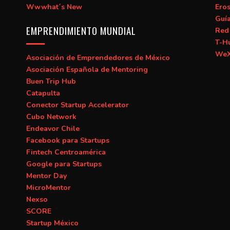
Wwwhat´s New
Ero
Guí
EMPRENDIMIENTO MUNDIAL
Red 
T-H
WeX
Asociación de Emprendedores de México
Asociación Española de Mentoring
Buen Trip Hub
Catapulta
Conector Startup Accelerator
Cubo Network
Endeavor Chile
Facebook para Startups
Fintech Centroamérica
Google para Startups
Mentor Day
MicroMentor
Nexso
SCORE
Startup México