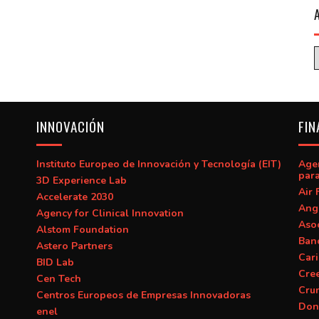
INNOVACIÓN
FIN
Instituto Europeo de Innovación y Tecnología (EIT)
Age
para
3D Experience Lab
Air 
Accelerate 2030
Ang
Agency for Clinical Innovation
Asoc
Alstom Foundation
Banc
Astero Partners
Car
BID Lab
Cre
Cen Tech
Cru
Centros Europeos de Empresas Innovadoras
Don
enel