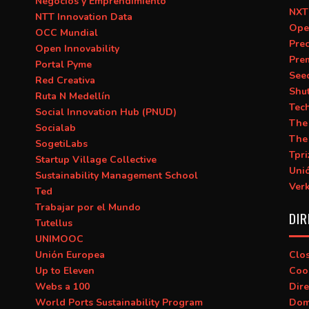
Negocios y Emprendimiento
NXT
NTT Innovation Data
Ope
OCC Mundial
Prec
Open Innovability
Pre
Portal Pyme
See
Red Creativa
Shu
Ruta N Medellín
Tec
Social Innovation Hub (PNUD)
The
Socialab
The
SogetiLabs
Tpri
Startup Village Collective
Uni
Sustainability Management School
Ver
Ted
Trabajar por el Mundo
DIR
Tutellus
UNIMOOC
Unión Europea
Clo
Up to Eleven
Coo
Webs a 100
Dire
World Ports Sustainability Program
Dom