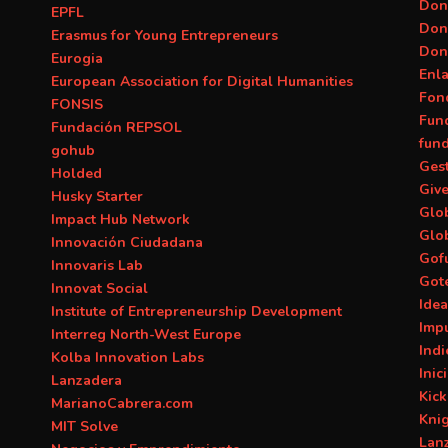
Don
EPFL
Don
Erasmus for Young Entrepreneurs
Don
Eurogia
Enl
European Association for Digital Humanities
Fon
FONSIS
Fun
Fundación REPSOL
fun
gohub
Ges
Holded
Giv
Husky Starter
Glob
Impact Hub Network
Glo
Innovación Ciudadana
Gof
Innovaris Lab
Got
Innovat Social
Ide
Institute of Entrepreneurship Development
Imp
Interreg North-West Europe
Ind
Kolba Innovation Labs
Inic
Lanzadera
Kick
MarianoCabrera.com
Kni
MIT Solve
Lan