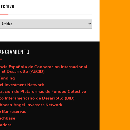
Archivo
ANCIAMIENTO
ncia Española de Cooperación Internacional
 el Desarrollo (AECID)
Funding
el Investment Network
iación de Plataformas de Fondeo Colectivo
o Interamericano de Desarrollo (BID)
ibbean Angel Investors Network
e Banreservas
nchbase
adora