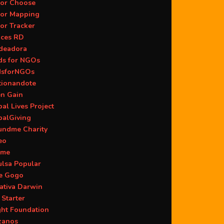
or Choose
or Mapping
or Tracker
aces RD
deadora
ds for NGOs
dsforNGOs
tionandote
en Gain
al Lives Project
balGiving
undme Charity
eo
ame
ulsa Popular
ie Gogo
iativa Darwin
 Starter
ght Foundation
zanos