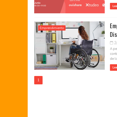
Le
Em
Emprendimiento
Dis
2
A pe
cont
de l
Le
1