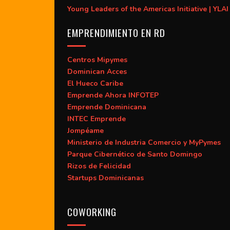
Young Leaders of the Americas Initiative | YLAI
EMPRENDIMIENTO EN RD
Centros Mipymes
Dominican Acces
El Hueco Caribe
Emprende Ahora INFOTEP
Emprende Dominicana
INTEC Emprende
Jompéame
Ministerio de Industria Comercio y MyPymes
Parque Cibernético de Santo Domingo
Rizos de Felicidad
Startups Dominicanas
COWORKING