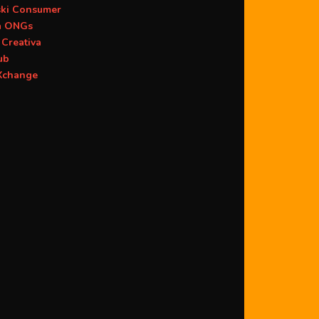
ski Consumer
a ONGs
Creativa
ub
change