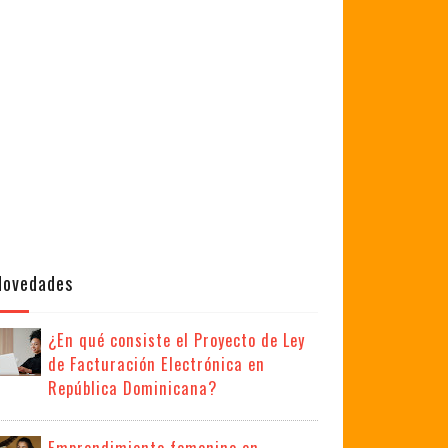
Novedades
¿En qué consiste el Proyecto de Ley
de Facturación Electrónica en
República Dominicana?
Emprendimiento femenino en