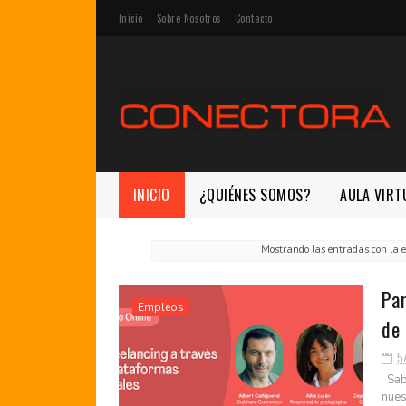
Inicio
Sobre Nosotros
Contacto
INICIO
¿QUIÉNES SOMOS?
AULA VIRT
Mostrando las entradas con la 
Par
Empleos
de 
5
Sabe
nues