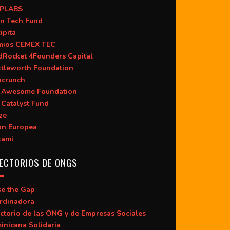
PLABS
n Tech Fund
ipita
mios CEMEX TEC
dRocket 4Founders Capital
ttleworth Foundation
hcrunch
 Awesome Foundation
 Catalyst Fund
ze
ón Europea
kami
ECTORIOS DE ONGS
se the Gap
rdinadora
ctorio de las ONG y de Empresas Sociales
inicana Solidaria