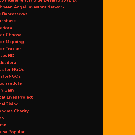
o Interamericano de Desarrollo (BID)
ibbean Angel Investors Network
e Banreservas
nchbase
adora
or Choose
or Mapping
or Tracker
aces RD
deadora
ds for NGOs
dsforNGOs
tionandote
en Gain
al Lives Project
balGiving
undme Charity
eo
ame
ulsa Popular