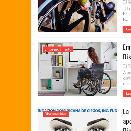
3
Hist
bajo
h...
Le
Em
Emprendimiento
Dis
2
A pe
cont
de l
Le
La
Discapacidad
apo
Dis