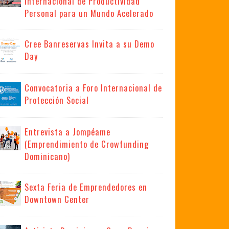
Internacional de Productividad
Personal para un Mundo Acelerado
Cree Banreservas Invita a su Demo
Day
Convocatoria a Foro Internacional de
Protección Social
Entrevista a Jompéame
(Emprendimiento de Crowfunding
Dominicano)
Sexta Feria de Emprendedores en
Downtown Center