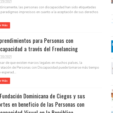
/29/2021
óricamente, las personas con discapacidad han sido etiquetadas
 paradigmas imprecisos en cuanto a la aceptación de sus derechos
er Más
prendimientos para Personas con
capacidad a través del Freelancing
/20/2021
sar de que existen marcos legales en muchos países, la
ratación de Personas con Discapacidad puede tomarse más tiempo
o esperad...
er Más
 Fundación Dominicana de Ciegos y sus
rtes en beneficio de las Personas con
capacidad Visual en la República