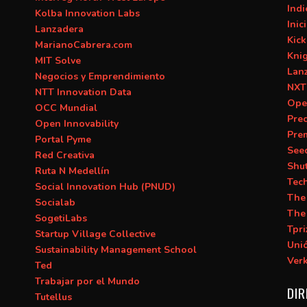
Ind
Kolba Innovation Labs
Inic
Lanzadera
Kick
MarianoCabrera.com
Kni
MIT Solve
Lan
Negocios y Emprendimiento
NXT
NTT Innovation Data
Ope
OCC Mundial
Prec
Open Innovability
Pre
Portal Pyme
See
Red Creativa
Shu
Ruta N Medellín
Tec
Social Innovation Hub (PNUD)
The
Socialab
The
SogetiLabs
Tpri
Startup Village Collective
Uni
Sustainability Management School
Ver
Ted
Trabajar por el Mundo
DIR
Tutellus