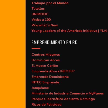
Trabajar por el Mundo
Tutellus
UNIMOOC
Webs a 100
Wwwhat´s New
Young Leaders of the Americas Initiative | YLAI
EMPRENDIMIENTO EN RD
Centros Mipymes
Dominican Acces
El Hueco Caribe
Emprende Ahora INFOTEP
Emprende Dominicana
INTEC Emprende
Jompéame
Ministerio de Industria Comercio y MyPymes
Parque Cibernético de Santo Domingo
Rizos de Felicidad