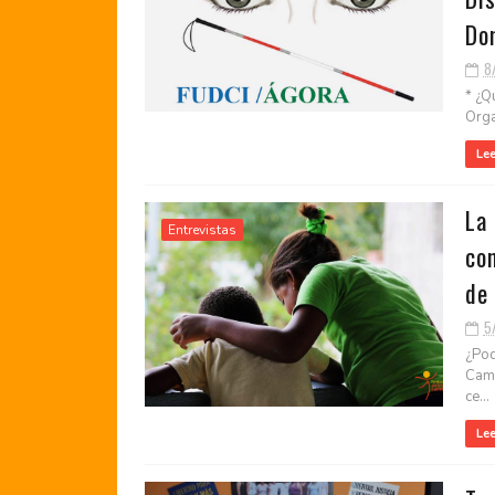
Do
8
* ¿Q
Orga
Le
La
Entrevistas
con
de
5
¿Pod
Cami
ce...
Le