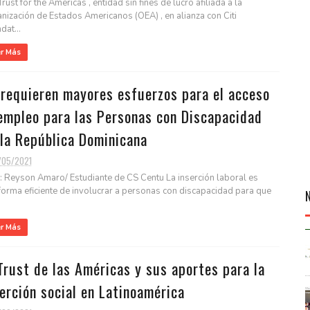
rust for the Americas , entidad sin fines de lucro afiliada a la
nización de Estados Americanos (OEA) , en alianza con Citi
dat...
er Más
 requieren mayores esfuerzos para el acceso
 empleo para las Personas con Discapacidad
 la República Dominicana
/05/2021
 Reyson Amaro/ Estudiante de CS Centu La inserción laboral es
forma eficiente de involucrar a personas con discapacidad para que
er Más
Trust de las Américas y sus aportes para la
erción social en Latinoamérica