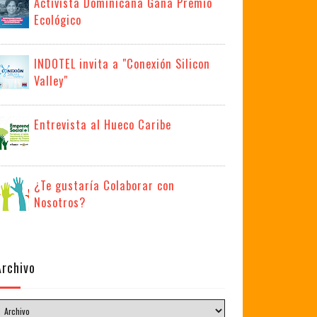
Activista Dominicana Gana Premio
Ecológico
INDOTEL invita a "Conexión Silicon
Valley"
Entrevista al Hueco Caribe
¿Te gustaría Colaborar con
Nosotros?
Archivo