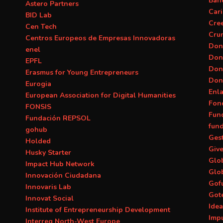
Banc
Astero Partners
Car
BID Lab
Cre
Cen Tech
Cru
Centros Europeos de Empresas Innovadoras
Don
enel
Don
EPFL
Don
Erasmus for Young Entrepreneurs
Don
Eurogia
Enl
European Association for Digital Humanities
Fon
FONSIS
Fun
Fundación REPSOL
fun
gohub
Ges
Holded
Giv
Husky Starter
Glob
Impact Hub Network
Glo
Innovación Ciudadana
Gof
Innovaris Lab
Got
Innovat Social
Ide
Institute of Entrepreneurship Development
Imp
Interreg North-West Europe