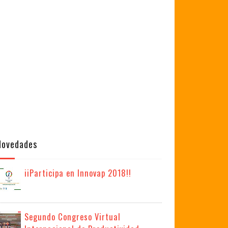
Novedades
iiParticipa en Innovap 2018!!
Segundo Congreso Virtual