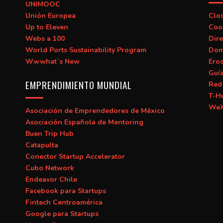
UNIMOOC
Unión Europea
Clo
Up to Eleven
Coo
Webs a 100
Dire
World Ports Sustainability Program
Dom
Wwwhat´s New
Ero
Guí
EMPRENDIMIENTO MUNDIAL
Red 
T-H
WeX
Asociación de Emprendedores de México
Asociación Española de Mentoring
Buen Trip Hub
Catapulta
Conector Startup Accelerator
Cubo Network
Endeavor Chile
Facebook para Startups
Fintech Centroamérica
Google para Startups