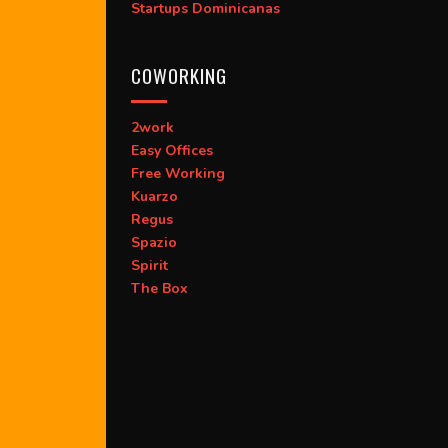
Startups Dominicanas
COWORKING
2work
Easy Offices
Free Working
Kuarzo
Regus
Spazio
Spirit
The Box