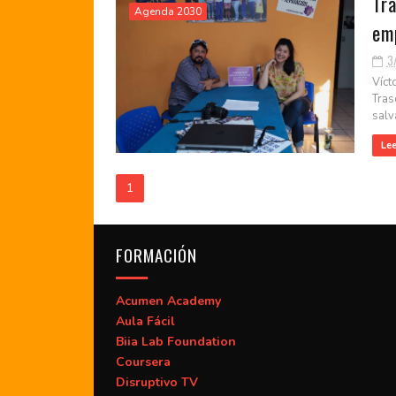
Tra
Agenda 2030
em
3
Víct
Tras
salv
Le
1
FORMACIÓN
Acumen Academy
Aula Fácil
Biia Lab Foundation
Coursera
Disruptivo TV