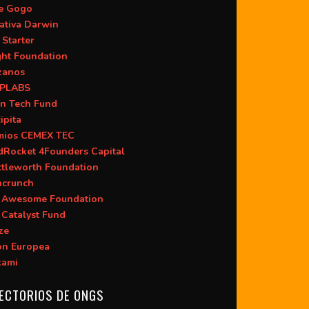
ie Gogo
iativa Darwin
 Starter
ght Foundation
zanos
PLABS
n Tech Fund
ipita
mios CEMEX TEC
dRocket 4Founders Capital
ttleworth Foundation
hcrunch
 Awesome Foundation
 Catalyst Fund
ze
ón Europea
kami
ECTORIOS DE ONGS