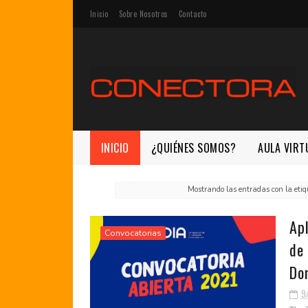
Inicio
Sobre Nosotros
Contacto
INICIO
¿QUIÉNES SOMOS?
AULA VIRT
Mostrando las entradas con la eti
Apl
Convocatorias
de 
Do
9