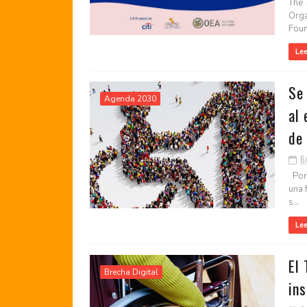
The T
Orga
Foun
Le
Se
Agenda 2030
al
de
6
Por:
una 
s...
Le
El 
Brecha Digital
ins