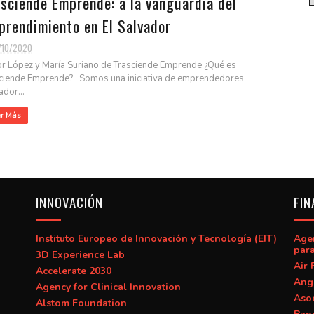
sciende Emprende: a la vanguardia del
prendimiento en El Salvador
/10/2020
or López y María Suriano de Trasciende Emprende ¿Qué es
ciende Emprende? Somos una iniciativa de emprendedores
ador...
er Más
INNOVACIÓN
FIN
Instituto Europeo de Innovación y Tecnología (EIT)
Age
para
3D Experience Lab
Air 
Accelerate 2030
Ang
Agency for Clinical Innovation
Asoc
Alstom Foundation