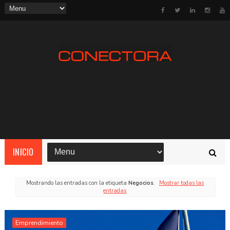
INICIO
Mostrando las entradas con la etiqueta
Negocios
.
Mostrar todas las
entradas
Emprendimiento