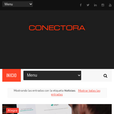
INICIO
Mostrando las entradas con la etiqueta
Noticias
.
Mostrar todas las
entradas
Alegra