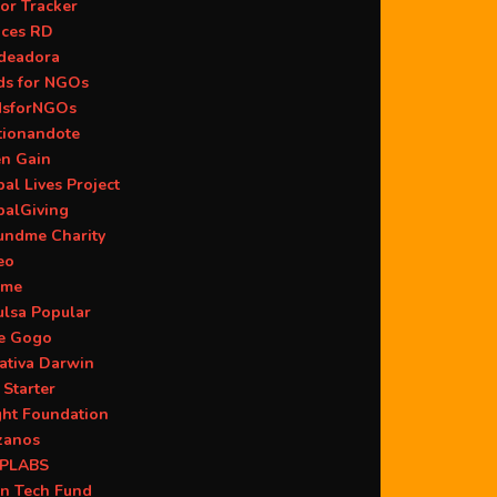
or Tracker
aces RD
deadora
ds for NGOs
dsforNGOs
tionandote
en Gain
al Lives Project
balGiving
undme Charity
eo
ame
ulsa Popular
ie Gogo
iativa Darwin
 Starter
ght Foundation
zanos
PLABS
n Tech Fund