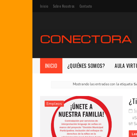
Inicio
Sobre Nosotros
Contacto
INICIO
¿QUIÉNES SOMOS?
AULA VIRT
Mostrando las entradas con la etiqueta
S
¿T
Empleos
5
iiSi
ti!!
Le