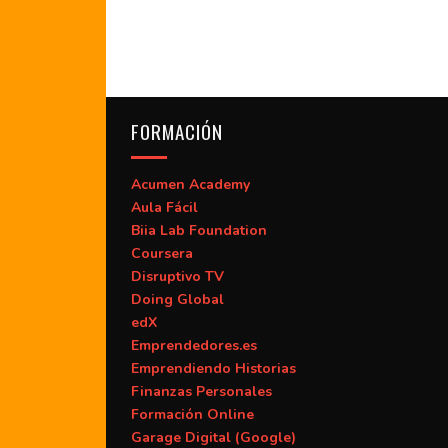
FORMACIÓN
Acumen Academy
Aula Fácil
Biia Lab Foundation
Coursera
Disruptivo TV
Doing Global
edX
Emprendedores.es
Emprendiendo Historias
Finanzas Personales
Formación Online
Garage Digital (Google)