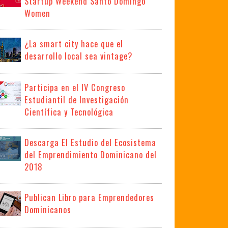
Startup Weekend Santo Domingo
Women
¿La smart city hace que el
desarrollo local sea vintage?
Participa en el IV Congreso
Estudiantil de Investigación
Científica y Tecnológica
Descarga El Estudio del Ecosistema
del Emprendimiento Dominicano del
2018
Publican Libro para Emprendedores
Dominicanos