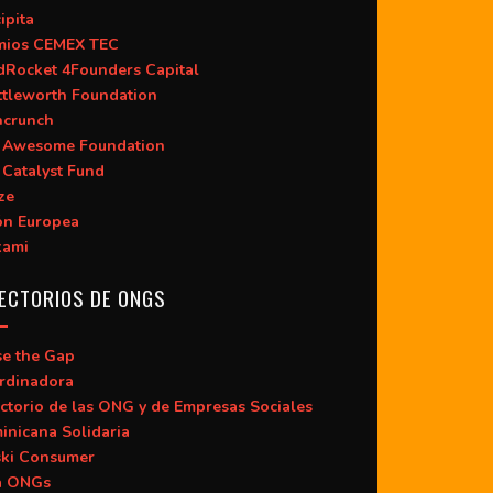
ipita
mios CEMEX TEC
dRocket 4Founders Capital
ttleworth Foundation
hcrunch
 Awesome Foundation
 Catalyst Fund
ze
ón Europea
kami
ECTORIOS DE ONGS
se the Gap
rdinadora
ctorio de las ONG y de Empresas Sociales
inicana Solidaria
ski Consumer
a ONGs