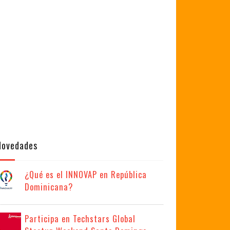
Novedades
¿Qué es el INNOVAP en República
Dominicana?
Participa en Techstars Global