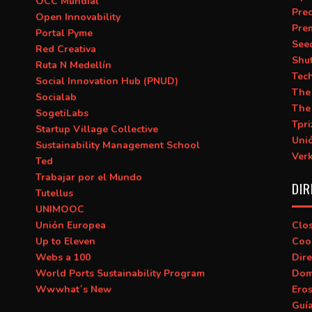
OCC Mundial
Prec
Open Innovability
Pre
Portal Pyme
See
Red Creativa
Shu
Ruta N Medellín
Tec
Social Innovation Hub (PNUD)
The
Socialab
The
SogetiLabs
Tpri
Startup Village Collective
Uni
Sustainability Management School
Ver
Ted
Trabajar por el Mundo
DIR
Tutellus
UNIMOOC
Unión Europea
Clo
Up to Eleven
Coo
Webs a 100
Dire
World Ports Sustainability Program
Dom
Wwwhat´s New
Ero
Guí