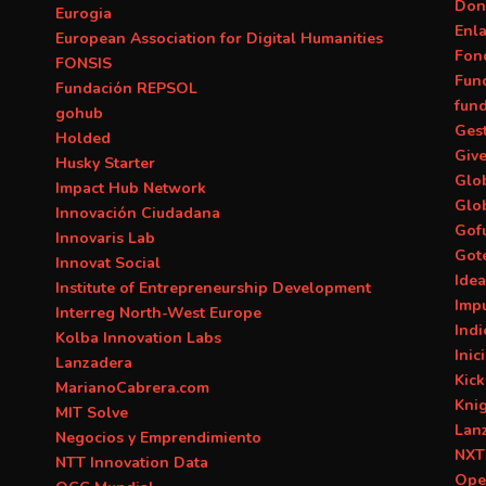
Don
Eurogia
Enl
European Association for Digital Humanities
Fon
FONSIS
Fun
Fundación REPSOL
fun
gohub
Ges
Holded
Giv
Husky Starter
Glob
Impact Hub Network
Glo
Innovación Ciudadana
Gof
Innovaris Lab
Got
Innovat Social
Ide
Institute of Entrepreneurship Development
Imp
Interreg North-West Europe
Ind
Kolba Innovation Labs
Inic
Lanzadera
Kick
MarianoCabrera.com
Kni
MIT Solve
Lan
Negocios y Emprendimiento
NXT
NTT Innovation Data
Ope