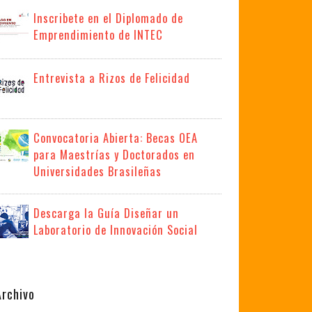
Inscribete en el Diplomado de
Emprendimiento de INTEC
Entrevista a Rizos de Felicidad
Convocatoria Abierta: Becas OEA
para Maestrías y Doctorados en
Universidades Brasileñas
Descarga la Guía Diseñar un
Laboratorio de Innovación Social
Archivo