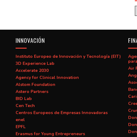
INNOVACIÓN
FIN
Instituto Europeo de Innovación y Tecnología (EIT)
Age
para
3D Experience Lab
Air 
Accelerate 2030
Ang
Agency for Clinical Innovation
Asoc
Alstom Foundation
Banc
Astero Partners
Car
BID Lab
Cre
Cen Tech
Cru
Centros Europeos de Empresas Innovadoras
Don
enel
Don
EPFL
Don
Erasmus for Young Entrepreneurs