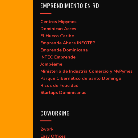
EMPRENDIMIENTO EN RD
Centros Mipymes
Dominican Acces
El Hueco Caribe
Emprende Ahora INFOTEP
Emprende Dominicana
INTEC Emprende
Jompéame
Ministerio de Industria Comercio y MyPymes
Parque Cibernético de Santo Domingo
Rizos de Felicidad
Startups Dominicanas
COWORKING
2work
Easy Offices