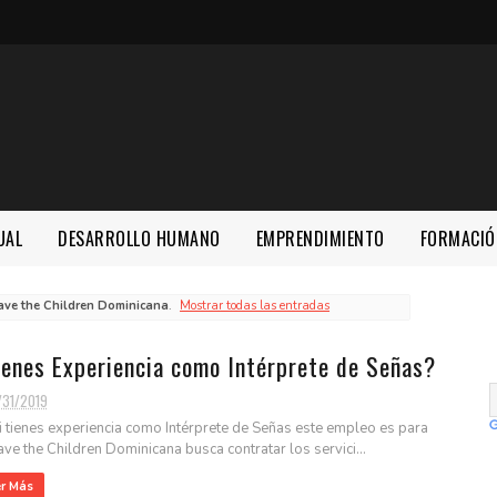
UAL
DESARROLLO HUMANO
EMPRENDIMIENTO
FORMACIÓ
ave the Children Dominicana
.
Mostrar todas las entradas
ienes Experiencia como Intérprete de Señas?
/31/2019
 tienes experiencia como Intérprete de Señas este empleo es para
 Save the Children Dominicana busca contratar los servici...
er Más