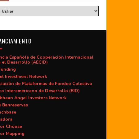
ANCIAMIENTO
ncia Española de Cooperación Internacional
 el Desarrollo (AECID)
Funding
el Investment Network
iación de Plataformas de Fondeo Colectivo
o Interamericano de Desarrollo (BID)
ibbean Angel Investors Network
e Banreservas
nchbase
adora
or Choose
or Mapping