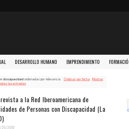
UAL
DESARROLLO HUMANO
EMPRENDIMIENTO
FORMACIÓ
on discapacidad
ordenadas por relevancia.
Ordenar por fecha
Mostrar
todas las entradas
revista a la Red Iberoamericana de
tidades de Personas con Discapacidad (La
D)
0/25/2018