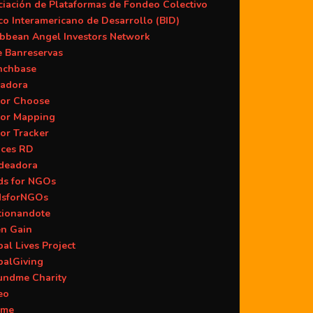
iación de Plataformas de Fondeo Colectivo
o Interamericano de Desarrollo (BID)
ibbean Angel Investors Network
e Banreservas
nchbase
adora
or Choose
or Mapping
or Tracker
aces RD
deadora
ds for NGOs
dsforNGOs
tionandote
en Gain
al Lives Project
balGiving
undme Charity
eo
ame