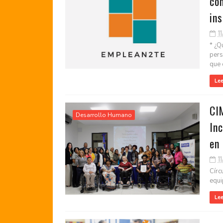
co
ins
1
* ¿Q
pers
que e
Le
CI
Desarrollo Humano
In
en
1
Círc
equi
Le