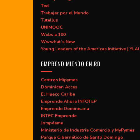
Ted
Trabajar por el Mundo
Tutellus
UNIMOOC
Webs a 100
Wwwhat´s New
Young Leaders of the Americas Initiative | YLAI
EMPRENDIMIENTO EN RD
Centros Mipymes
Dominican Acces
El Hueco Caribe
Emprende Ahora INFOTEP
Emprende Dominicana
INTEC Emprende
Jompéame
Ministerio de Industria Comercio y MyPymes
Parque Cibernético de Santo Domingo