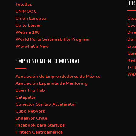
DIR
Tutellus
UNIMOOC
Unión Europea
Clo
Up to Eleven
Coo
Webs a 100
Dire
World Ports Sustainability Program
Dom
Wwwhat´s New
Ero
Guí
EMPRENDIMIENTO MUNDIAL
Red 
T-H
WeX
Asociación de Emprendedores de México
Asociación Española de Mentoring
Buen Trip Hub
Catapulta
Conector Startup Accelerator
Cubo Network
Endeavor Chile
Facebook para Startups
Fintech Centroamérica