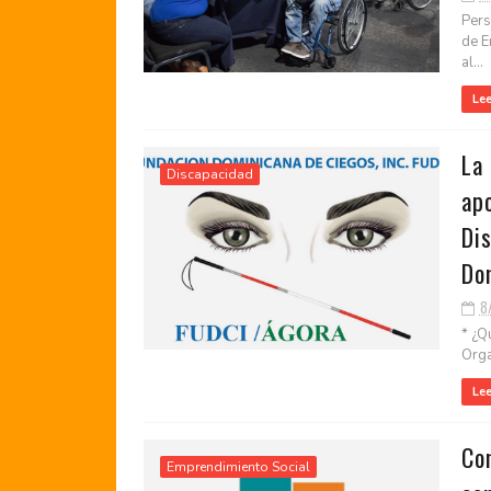
Pers
de E
al...
Le
La
Discapacidad
apo
Dis
Do
8
* ¿Q
Orga
Le
Co
Emprendimiento Social