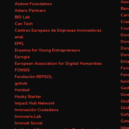
Asoc
Alstom Foundation
Banc
Astero Partners
Car
BID Lab
Cre
Cen Tech
Cru
Centros Europeos de Empresas Innovadoras
Don
enel
Don
EPFL
Don
Erasmus for Young Entrepreneurs
Don
Eurogia
Enl
European Association for Digital Humanities
Fon
FONSIS
Fun
Fundación REPSOL
fun
gohub
Ges
Holded
Giv
Husky Starter
Glob
Impact Hub Network
Glo
Innovación Ciudadana
Gof
Innovaris Lab
Got
Innovat Social
Ide