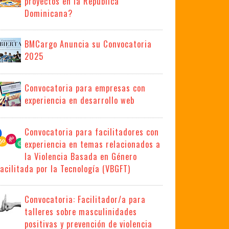
proyectos en la República
Dominicana?
BMCargo Anuncia su Convocatoria
2025
Convocatoria para empresas con
experiencia en desarrollo web
Convocatoria para facilitadores con
experiencia en temas relacionados a
la Violencia Basada en Género
acilitada por la Tecnología (VBGFT)
Convocatoria: Facilitador/a para
talleres sobre masculinidades
positivas y prevención de violencia