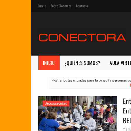
Inicio
Sobre Nosotros
Contacto
INICIO
¿QUIÉNES SOMOS?
AULA VIRT
Mostrando las entradas para la consulta
personas c
Ent
Discapacidad
En
RE
1