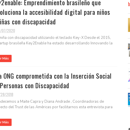
y2enable: Emprendimiento brasileño que
oluciona la accesibilidad digital para niños
iñas con discapacidad
2/07/2020
niña con discapacidad utilizando el teclado Key-X Desde el 2015,
tartup brasileña Key2Enable ha estado desarrollando Innovando la
er Más
a ONG comprometida con la Inserción Social
 Personas con Discapacidad
/28/2018
decemos a Maite Capra y Diana Andrade , Coordinadoras de
ecto del Trust de las Américas por facilitarnos esta entrevista para
er Más