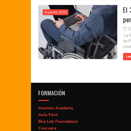
El 
Agenda 2030
pe
1
La R
de P
Unida
Le
FORMACIÓN
Acumen Academy
Aula Fácil
Biia Lab Foundation
Coursera