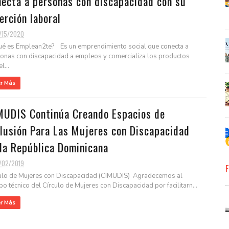
necta a personas con discapacidad con su
erción laboral
1/15/2020
ué es Emplean2te? Es un emprendimiento social que conecta a
onas con discapacidad a empleos y comercializa los productos
l...
er Más
MUDIS Continúa Creando Espacios de
clusión Para Las Mujeres con Discapacidad
 la República Dominicana
1/02/2019
F
ulo de Mujeres con Discapacidad (CIMUDIS) Agradecemos al
po técnico del Círculo de Mujeres con Discapacidad por facilitarn...
er Más