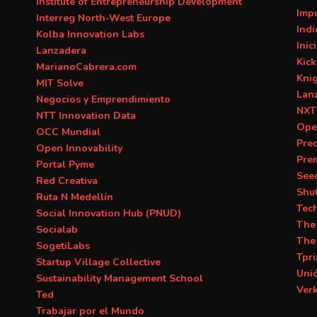
Institute of Entrepreneurship Development
Imp
Interreg North-West Europe
Ind
Kolba Innovation Labs
Inic
Lanzadera
Kick
MarianoCabrera.com
Kni
MIT Solve
Lan
Negocios y Emprendimiento
NXT
NTT Innovation Data
Ope
OCC Mundial
Prec
Open Innovability
Pre
Portal Pyme
See
Red Creativa
Shu
Ruta N Medellín
Tec
Social Innovation Hub (PNUD)
The
Socialab
The
SogetiLabs
Tpri
Startup Village Collective
Uni
Sustainability Management School
Ver
Ted
Trabajar por el Mundo