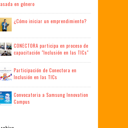
basada en género
¿Cómo iniciar un emprendimiento?
CONECTORA participa en proceso de
capacitación "Inclusión en las TICs"
Participación de Conectora en
Inclusión en las TICs
Convocatoria a Samsung Innovation
Campus