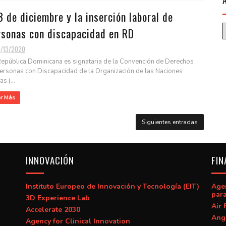
3 de diciembre y la inserción laboral de
rsonas con discapacidad en RD
2/13/2020
epública Dominicana es signataria de la Convención de Derechos
ersonas con Discapacidad de la Organización de las Naciones
s (...
er Más
Siguientes entradas
INNOVACIÓN
FIN
Instituto Europeo de Innovación y Tecnología (EIT)
Age
para
3D Experience Lab
Air 
Accelerate 2030
Ang
Agency for Clinical Innovation