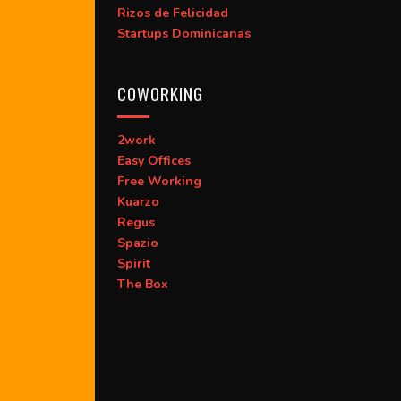
Rizos de Felicidad
Startups Dominicanas
COWORKING
2work
Easy Offices
Free Working
Kuarzo
Regus
Spazio
Spirit
The Box