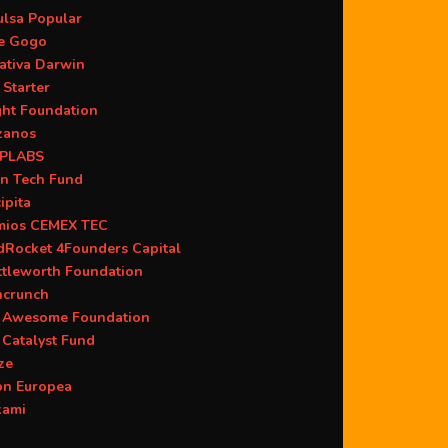
ulsa Popular
ie Gogo
iativa Darwin
 Starter
ght Foundation
zanos
PLABS
n Tech Fund
ipita
mios CEMEX TEC
dRocket 4Founders Capital
ttleworth Foundation
hcrunch
 Awesome Foundation
 Catalyst Fund
ze
ón Europea
kami