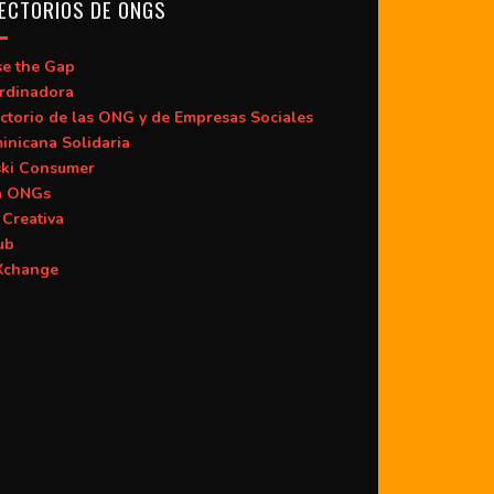
ECTORIOS DE ONGS
se the Gap
rdinadora
ctorio de las ONG y de Empresas Sociales
inicana Solidaria
ski Consumer
a ONGs
Creativa
ub
change