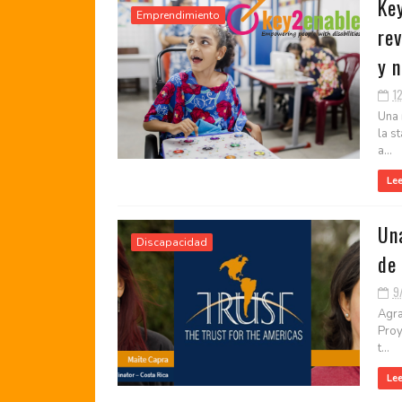
Ke
Emprendimiento
rev
y n
1
Una 
la s
a...
Le
Un
Discapacidad
de
9
Agra
Proy
t...
Le