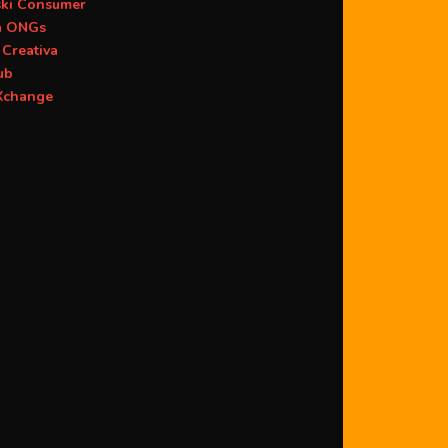
ski Consumer
a ONGs
Creativa
ub
change