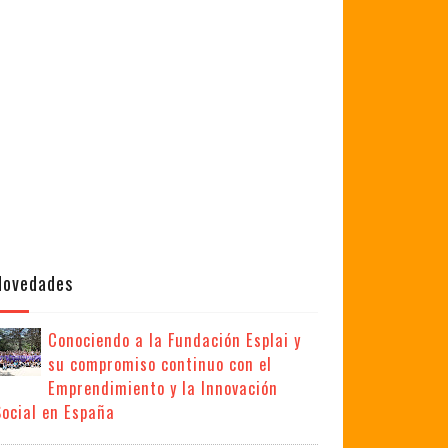
Novedades
Conociendo a la Fundación Esplai y
su compromiso continuo con el
Emprendimiento y la Innovación
Social en España