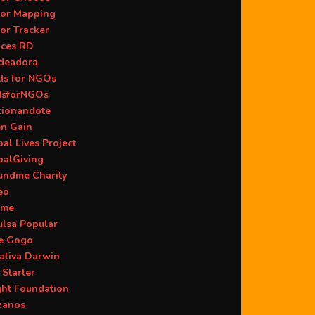
or Mapping
or Tracker
aces RD
deadora
ds for NGOs
dsforNGOs
tionandote
en Gain
al Lives Project
balGiving
undme Charity
eo
ame
ulsa Popular
ie Gogo
iativa Darwin
 Starter
ght Foundation
zanos