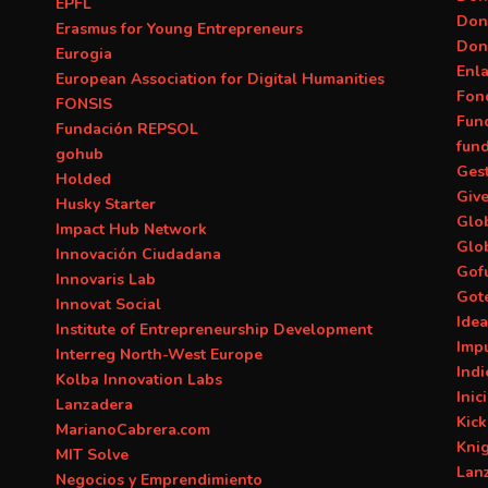
EPFL
Don
Erasmus for Young Entrepreneurs
Don
Eurogia
Enl
European Association for Digital Humanities
Fon
FONSIS
Fun
Fundación REPSOL
fun
gohub
Ges
Holded
Giv
Husky Starter
Glob
Impact Hub Network
Glo
Innovación Ciudadana
Gof
Innovaris Lab
Got
Innovat Social
Ide
Institute of Entrepreneurship Development
Imp
Interreg North-West Europe
Ind
Kolba Innovation Labs
Inic
Lanzadera
Kick
MarianoCabrera.com
Kni
MIT Solve
Lan
Negocios y Emprendimiento