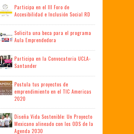
Participa en el III Foro de
Accesibilidad e Inclusión Social RD
Solicita una beca para el programa
Aula Emprendedora
Participa en la Convocatoria UCLA-
Santander
Postula tus proyectos de
emprendimiento en el TIC Americas
2020
Diseña Vida Sostenible: Un Proyecto
Mexicano alineado con los ODS de la
Agenda 2030