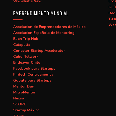
Wwwhat´s New
Ero
Guí
EMPRENDIMIENTO MUNDIAL
Red 
T-H
WeX
Asociación de Emprendedores de México
Asociación Española de Mentoring
Buen Trip Hub
Catapulta
Conector Startup Accelerator
Cubo Network
Endeavor Chile
Facebook para Startups
Fintech Centroamérica
Google para Startups
Mentor Day
MicroMentor
Nexso
SCORE
Startup México