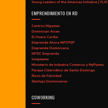
Young Leaders of the Americas Initiative | YLAI
EMPRENDIMIENTO EN RD
Centros Mipymes
Dominican Acces
El Hueco Caribe
Emprende Ahora INFOTEP
Emprende Dominicana
INTEC Emprende
Jompéame
Ministerio de Industria Comercio y MyPymes
Parque Cibernético de Santo Domingo
Rizos de Felicidad
Startups Dominicanas
COWORKING