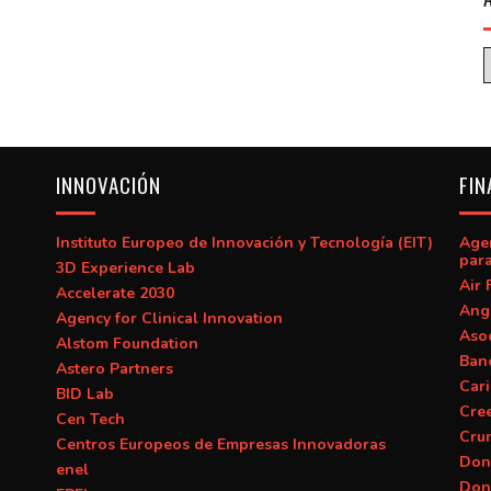
INNOVACIÓN
FIN
Instituto Europeo de Innovación y Tecnología (EIT)
Age
para
3D Experience Lab
Air 
Accelerate 2030
Ang
Agency for Clinical Innovation
Asoc
Alstom Foundation
Banc
Astero Partners
Car
BID Lab
Cre
Cen Tech
Cru
Centros Europeos de Empresas Innovadoras
Don
enel
Don