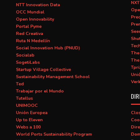
NXT
NTT Innovation Data
Ope
OCC Mundial
Prec
Open Innovability
Pre
Portal Pyme
See
Red Creativa
Shu
Ruta N Medellín
Tec
Social Innovation Hub (PNUD)
The
Socialab
The
SogetiLabs
Tpri
Startup Village Collective
Uni
Sustainability Management School
Ver
Ted
Trabajar por el Mundo
DIR
Tutellus
UNIMOOC
Unión Europea
Clo
Up to Eleven
Coo
Webs a 100
Dire
World Ports Sustainability Program
Dom