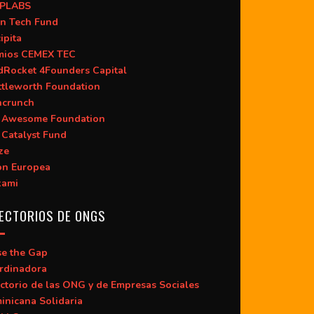
PLABS
n Tech Fund
ipita
mios CEMEX TEC
dRocket 4Founders Capital
ttleworth Foundation
hcrunch
 Awesome Foundation
 Catalyst Fund
ze
ón Europea
kami
ECTORIOS DE ONGS
se the Gap
rdinadora
ctorio de las ONG y de Empresas Sociales
inicana Solidaria