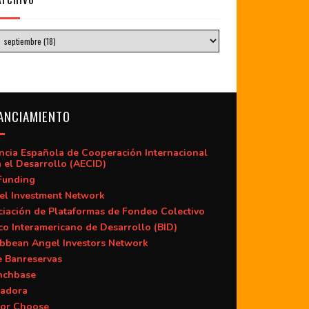
ANCIAMIENTO
ncia Española de Cooperación Internacional
 el Desarrollo (AECID)
Funding
el Investment Network
iación de Plataformas de Fondeo Colectivo
o Interamericano de Desarrollo (BID)
ibbean Angel Investors Network
e Banreservas
nchbase
adora
or Choose