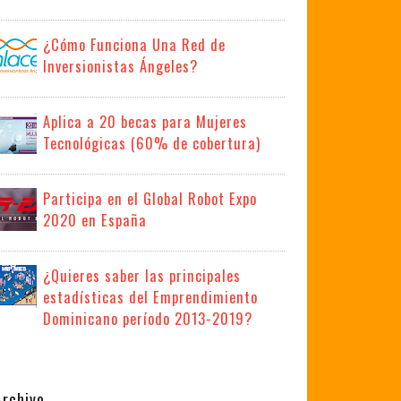
¿Cómo Funciona Una Red de
Inversionistas Ángeles?
Aplica a 20 becas para Mujeres
Tecnológicas (60% de cobertura)
Participa en el Global Robot Expo
2020 en España
¿Quieres saber las principales
estadísticas del Emprendimiento
Dominicano período 2013-2019?
Archivo