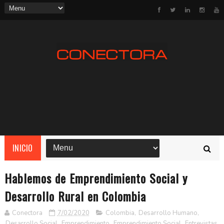
INICIO
Hablemos de Emprendimiento Social y
Desarrollo Rural en Colombia
Conectora
7/02/2020
Colombia
,
Desarrollo Humano
,
Desarrollo Social
,
Emprendimiento
,
Emprendimiento Social
,
Entrevistas