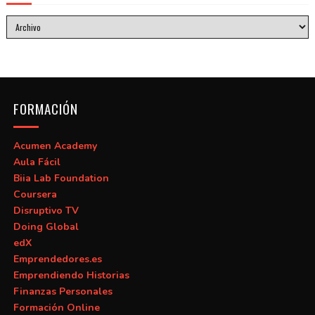
FORMACIÓN
Acumen Academy
Aula Fácil
Biia Lab Foundation
Coursera
Disruptivo TV
Doing Global
edX
Emprendedores.es
Emprendiendo Historias
Finanzas Personales
Formación Online