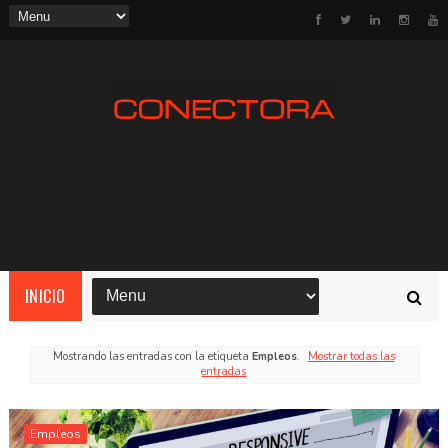
INICIO
Mostrando las entradas con la etiqueta
Empleos
.
Mostrar todas las
entradas
Empleos