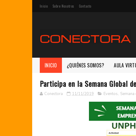
Inicio
Sobre Nosotros
Contacto
INICIO
¿QUIÉNES SOMOS?
AULA VIRT
Participa en la Semana Global 
Conectora
11/11/2019
Eventos
,
Semana 