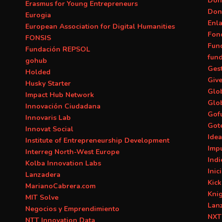
Don
Erasmus for Young Entrepreneurs
Don
Eurogia
Enl
European Association for Digital Humanities
Fon
FONSIS
Fun
Fundación REPSOL
fun
gohub
Ges
Holded
Giv
Husky Starter
Glob
Impact Hub Network
Glo
Innovación Ciudadana
Gof
Innovaris Lab
Got
Innovat Social
Ide
Institute of Entrepreneurship Development
Imp
Interreg North-West Europe
Ind
Kolba Innovation Labs
Inic
Lanzadera
Kick
MarianoCabrera.com
Kni
MIT Solve
Lan
Negocios y Emprendimiento
NXT
NTT Innovation Data