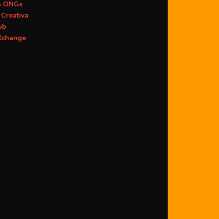
a ONGs
Creativa
ub
change