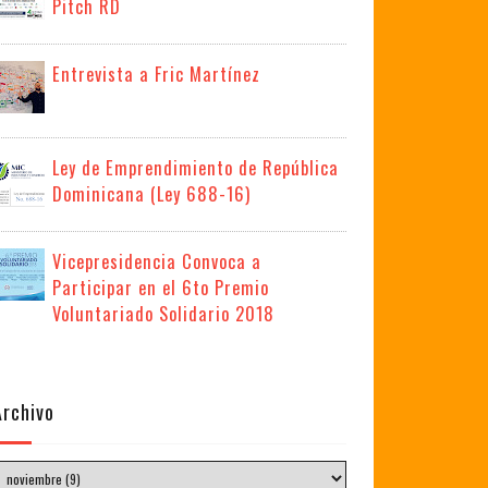
Pitch RD
Entrevista a Fric Martínez
Ley de Emprendimiento de República
Dominicana (Ley 688-16)
Vicepresidencia Convoca a
Participar en el 6to Premio
Voluntariado Solidario 2018
Archivo