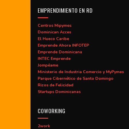
EMPRENDIMIENTO EN RD
Centros Mipymes
Dominican Acces
El Hueco Caribe
Emprende Ahora INFOTEP
Emprende Dominicana
INTEC Emprende
Jompéame
Ministerio de Industria Comercio y MyPymes
Parque Cibernético de Santo Domingo
Rizos de Felicidad
Startups Dominicanas
COWORKING
2work