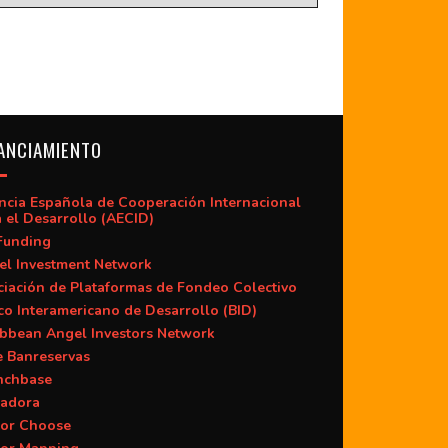
ANCIAMIENTO
ncia Española de Cooperación Internacional
 el Desarrollo (AECID)
Funding
el Investment Network
iación de Plataformas de Fondeo Colectivo
o Interamericano de Desarrollo (BID)
ibbean Angel Investors Network
e Banreservas
nchbase
adora
or Choose