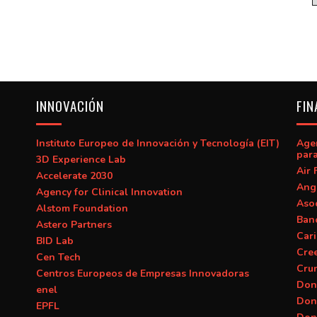
INNOVACIÓN
FIN
Instituto Europeo de Innovación y Tecnología (EIT)
Age
para
3D Experience Lab
Air 
Accelerate 2030
Ang
Agency for Clinical Innovation
Asoc
Alstom Foundation
Banc
Astero Partners
Car
BID Lab
Cre
Cen Tech
Cru
Centros Europeos de Empresas Innovadoras
Don
enel
Don
EPFL