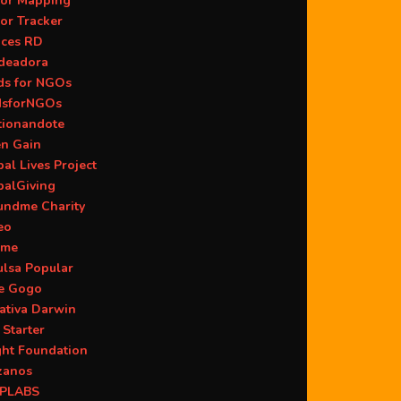
or Mapping
or Tracker
aces RD
deadora
ds for NGOs
dsforNGOs
tionandote
en Gain
al Lives Project
balGiving
undme Charity
eo
ame
ulsa Popular
ie Gogo
iativa Darwin
 Starter
ght Foundation
zanos
PLABS