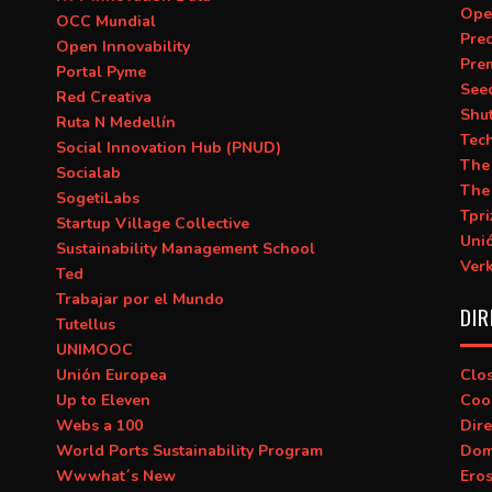
Ope
OCC Mundial
Prec
Open Innovability
Pre
Portal Pyme
See
Red Creativa
Shu
Ruta N Medellín
Tec
Social Innovation Hub (PNUD)
The
Socialab
The
SogetiLabs
Tpri
Startup Village Collective
Uni
Sustainability Management School
Ver
Ted
Trabajar por el Mundo
DIR
Tutellus
UNIMOOC
Unión Europea
Clo
Up to Eleven
Coo
Webs a 100
Dire
World Ports Sustainability Program
Dom
Wwwhat´s New
Ero