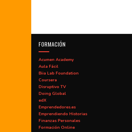
FORMACIÓN
Acumen Academy
Aula Fácil
Biia Lab Foundation
Coursera
Disruptivo TV
Doing Global
edX
Emprendedores.es
Emprendiendo Historias
Finanzas Personales
Formación Online