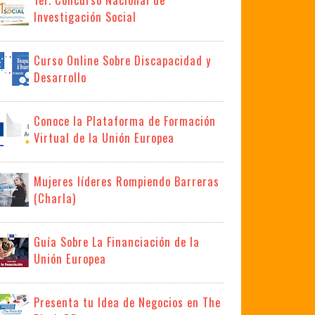
Investigación Social
Curso Online Sobre Discapacidad y
Desarrollo
Conoce la Plataforma de Formación
Virtual de la Unión Europea
Mujeres líderes Rompiendo Barreras
(Charla)
Guía Sobre La Financiación de la
Unión Europea
Presenta tu Idea de Negocios en The