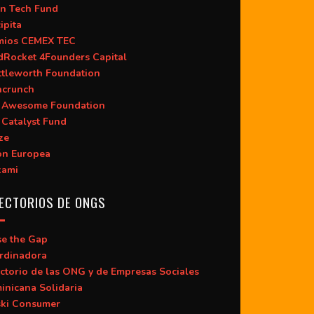
n Tech Fund
ipita
mios CEMEX TEC
dRocket 4Founders Capital
ttleworth Foundation
hcrunch
 Awesome Foundation
 Catalyst Fund
ze
ón Europea
kami
ECTORIOS DE ONGS
se the Gap
rdinadora
ctorio de las ONG y de Empresas Sociales
inicana Solidaria
ski Consumer