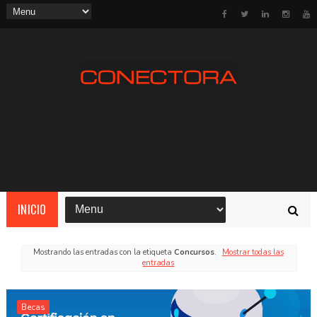
INICIO
Mostrando las entradas con la etiqueta
Concursos
.
Mostrar todas las
entradas
Becas