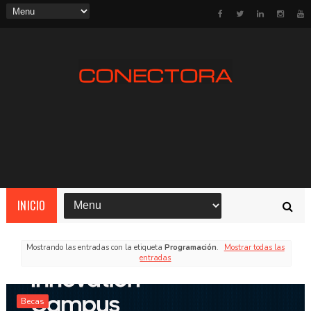
INICIO
Mostrando las entradas con la etiqueta
Programación
.
Mostrar todas las
entradas
Becas